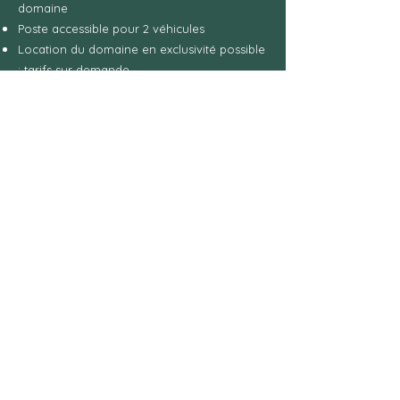
domaine
Poste accessible pour 2 véhicules
Location du domaine en exclusivité possible
: tarifs sur demande
Animaux interdits à l'intérieur du chalet
Fumeurs : uniquement à l'extérieur (des
cendriers sont mis à disposition)
Evénements spéciaux : uniquement sur
demande, avec privatisation
Paiement à la réservation
Annulation gratuite jusqu'à 30 jours avant
l'arrivée
JE RESERVE
CONTACT
Domaine Crazy Koï - 55170 SOMMELONNE